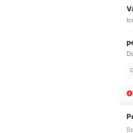
V
Ic
p
O
P
Be