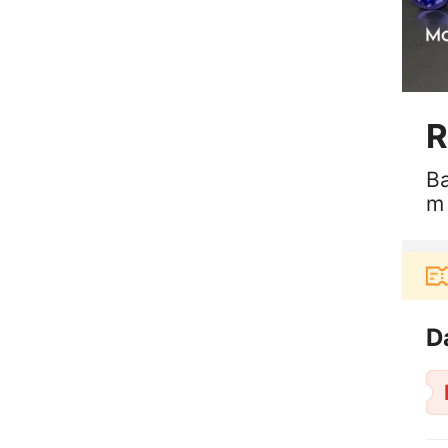
R
Ba
m
Pengguna baru berbelanja di aplikasi Akulaku
D