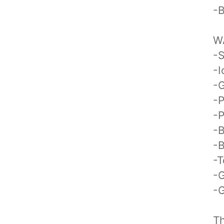
-B
W
-S
-I
-
-P
-P
-B
-B
-
-
-
T