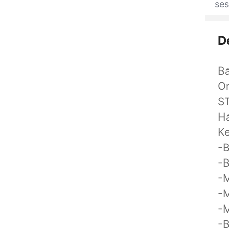
se
D
Ba
Or
S
Ha
K
-B
-B
-M
-M
-M
-