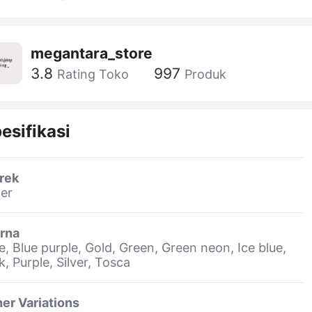
megantara_store
3.8
997
Rating Toko
Produk
esifikasi
rek
er
rna
e, Blue purple, Gold, Green, Green neon, Ice blue,
k, Purple, Silver, Tosca
er Variations