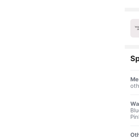
Sp
Me
oth
Wa
Blu
Pin
Oth