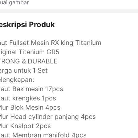
suai gambar
eskripsi Produk
ut Fullset Mesin RX king Titanium
iginal Titanium GR5
TRONG & DURABLE
rga untuk 1 Set
elengkapan:
aut Bak mesin 17pcs
aut krengkes 1pcs
ur Blok Mesin 4pcs
ur Head cylinder panjang 4pcs
ur Knalpot 2pcs
Baut Membran manifold 4pcs