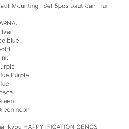
aut Mounting 1Set 5pcs baut dan mur
ARNA:
ilver
ce blue
Gold
ink
urple
lue Purple
lue
Tosca
Green
Green neon
hankyou HAPPY IFICATION GENGS