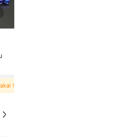
u
i！
Pengguna baru berbelanja di aplikasi Akulaku 