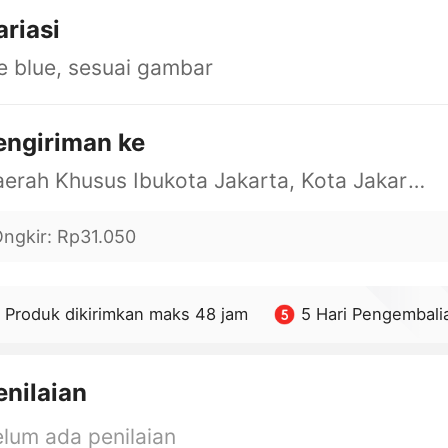
ariasi
e blue, sesuai gambar
engiriman ke
Daerah Khusus Ibukota Jakarta, Kota Jakarta Barat, Cengkareng, yy
ngkir
:
Rp31.050
Produk dikirimkan maks 48 jam
5 Hari Pengembali
enilaian
lum ada penilaian