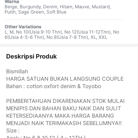
Warna
Beige, Burgundy, Denim, Hitam, Mauve, Mustard,
Putih, Sage Green, Soft Blue
Other Variations
L, M, No 10(Usia 9-10 Thn), No 12(Usia 11-12Thn), No
6(Usia 4-5-6 Thn), No 8(Usia 7-8 Thn), XL, XXL
Deskripsi Produk
Bismillah
HARGA SATUAN BUKAN LANGSUNG COUPLE
Bahan : cotton oxfort denim & Toyobo
PEMBERITAHUAN DIKARENAKAN STOK MULAI
MENIPIS DAN BAHAN BAKU NAIK DAN SULIT
KETERSEDIAANYA MAKA HARGA BARANG
MENJADI NAIK TERIMAKASIH SEBELUMNYA!!
Size :
Anak : No 6 8 10 12 ( 4 - 12TH )