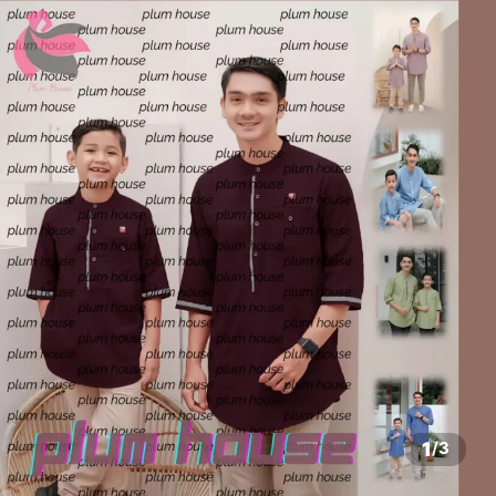
1
/
3