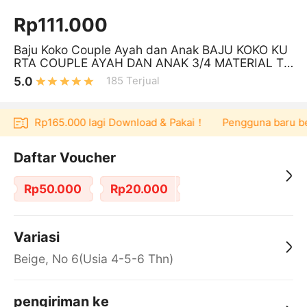
Rp111.000
Baju Koko Couple Ayah dan Anak BAJU KOKO KU
RTA COUPLE AYAH DAN ANAK 3/4 MATERIAL TO
YOBO ADEM SERAP KERINGAT
5.0
185
Terjual
oucher Rp165.000 lagi Download & Pakai！
Pengguna baru berb
Daftar Voucher
Rp50.000
Rp20.000
Variasi
Beige, No 6(Usia 4-5-6 Thn)
pengiriman ke