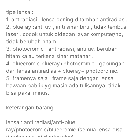
tipe lensa :
1. antiradiasi : lensa bening ditambah antiradiasi.
2. blueray :anti uv , anti sinar biru , tidak tembus
laser , cocok untuk didepan layar komputer/hp,
tidak berubah hitam.
3. photocromic : antiradiasi, anti uv, berubah
hitam kalau terkena sinar matahari.
4. bluecromic blueray+photocromic : gabungan
dari lensa antiradiasi+ blueray+ photocromic.
5. framenya saja : frame saja dengan lensa
bawaan pabrik yg masih ada tulisannya, tidak
bisa pakai minus.
keterangan barang :
lensa : anti radiasi/anti-blue
ray/photocromic/bluecromic (semua lensa bisa
dipakai minus/silinder/plus)