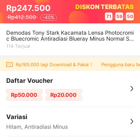
DISKON TERBATAS
Rp247.500
Rp412.500
71
:
59
:
50
-
40%
Demodas Tony Stark Kacamata Lensa Photocromi
c Bluecromic Antiradiasi Blueray Minus Normal Sili
nder
114
Terjual
voucher Rp165.000 lagi Download & Pakai！
Pengguna baru ber
Daftar Voucher
Rp50.000
Rp20.000
Variasi
Hitam, Antiradiasi Minus