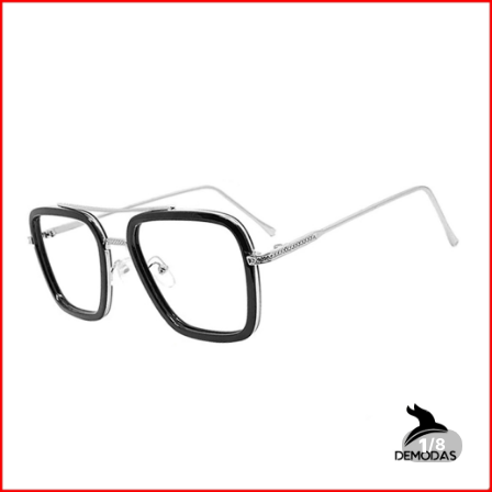
1
/
8