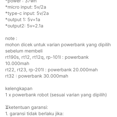
*power : 37wh
*micro input: 5v/2a
*type-c input: 5v/2a
*output 1: 5v=1a
*output2: 5v=2.1a
note :
mohon dicek untuk varian powerbank yang dipilih
sebelum membeli
rt190s, rt12, rt12q, rp-101l : powerbank
10.000mah
rt22, rt23, rp-201l : powerbank 20.000mah
rt32 : powerbank 30.000mah
kelengkapan
1 x powerbank robot (sesuai varian yang dipilih)
⏳ketentuan garansi:
1. garansi tidak berlaku jika: