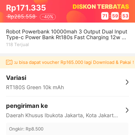
DISKON TERBATAS
Rp171.335
Rp285.558
71
:
59
:
53
-
40%
Robot Powerbank 10000mah 3 Output Dual Input
Type-c Power Bank Rt180s Fast Charging 12w An
droid Iphone - Garansi 1 Tahun
118
Terjual
Akulaku bisa dapat voucher Rp165.000 lagi Download & Pakai！
Variasi
RT180S Green 10k mAh
pengiriman ke
Daerah Khusus Ibukota Jakarta, Kota Jakarta Barat, Cengkareng, yy
Ongkir
:
Rp8.500