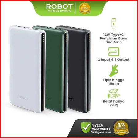
1
/
8