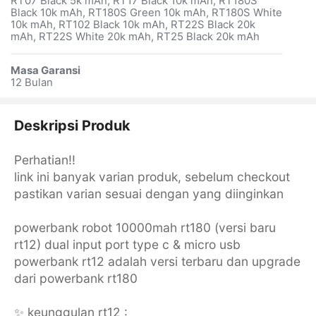
RT07 Black 5k mAh, RT17 Black 10k mAh, RT180S
Black 10k mAh, RT180S Green 10k mAh, RT180S White
10k mAh, RT102 Black 10k mAh, RT22S Black 20k
mAh, RT22S White 20k mAh, RT25 Black 20k mAh
Masa Garansi
12 Bulan
Deskripsi Produk
Perhatian!!
link ini banyak varian produk, sebelum checkout
pastikan varian sesuai dengan yang diinginkan
powerbank robot 10000mah rt180 (versi baru
rt12) dual input port type c & micro usb
powerbank rt12 adalah versi terbaru dan upgrade
dari powerbank rt180
✨ keunggulan rt12 :