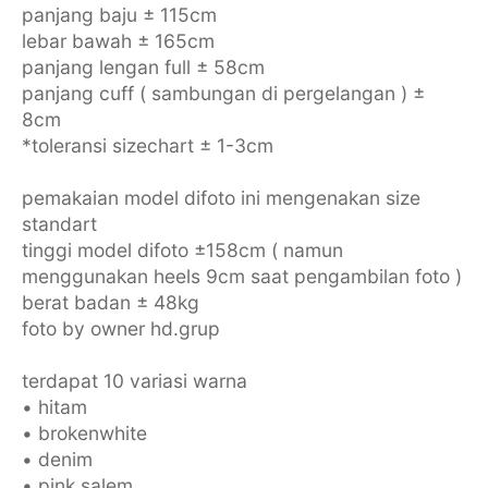
panjang baju ± 115cm
lebar bawah ± 165cm
panjang lengan full ± 58cm
panjang cuff ( sambungan di pergelangan ) ±
8cm
*toleransi sizechart ± 1-3cm
pemakaian model difoto ini mengenakan size
standart
tinggi model difoto ±158cm ( namun
menggunakan heels 9cm saat pengambilan foto )
berat badan ± 48kg
foto by owner hd.grup
terdapat 10 variasi warna
• hitam
• brokenwhite
• ⁠denim
• pink salem