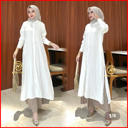
1
/
8