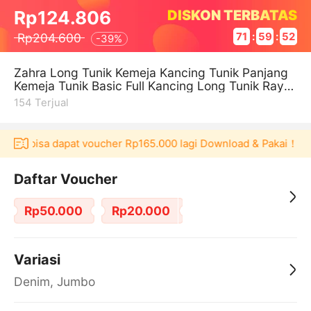
DISKON TERBATAS
Rp124.806
Rp204.600
71
:
59
:
52
-
39%
Zahra Long Tunik Kemeja Kancing Tunik Panjang
Kemeja Tunik Basic Full Kancing Long Tunik Rayo
n Twill Tunik Polos Daily T
154
Terjual
laku bisa dapat voucher Rp165.000 lagi Download & Pakai！
P
Daftar Voucher
Rp50.000
Rp20.000
Variasi
Denim, Jumbo