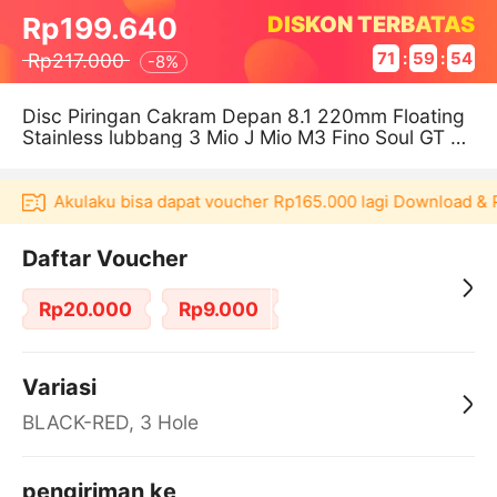
DISKON TERBATAS
Rp199.640
Rp217.000
71
:
59
:
54
-
8%
Disc Piringan Cakram Depan 8.1 220mm Floating
Stainless lubbang 3 Mio J Mio M3 Fino Soul GT Mi
o GT Fino Injeksi
ikasi Akulaku bisa dapat voucher Rp165.000 lagi Download & P
Daftar Voucher
Rp20.000
Rp9.000
Variasi
BLACK-RED, 3 Hole
pengiriman ke