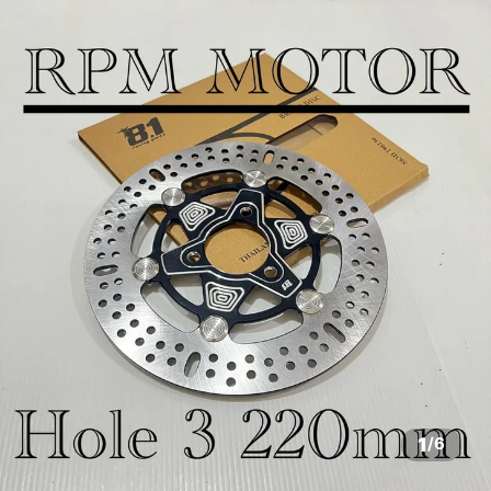
1
/
6