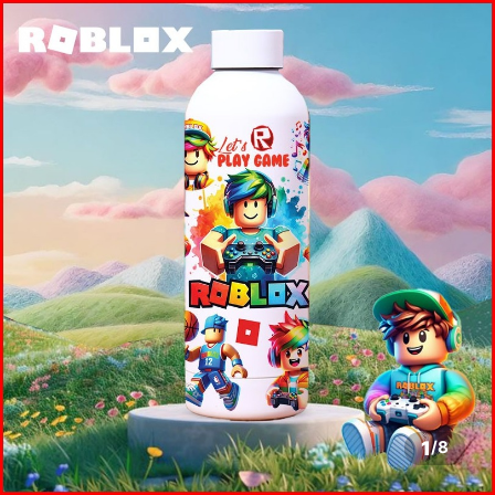
1
/
8