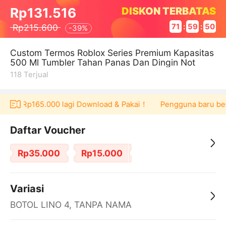
DISKON TERBATAS
Rp131.516
Rp215.600
71
:
59
:
49
-
39%
Custom Termos Roblox Series Premium Kapasitas
500 Ml Tumbler Tahan Panas Dan Dingin Not
118
Terjual
ucher Rp165.000 lagi Download & Pakai！
Pengguna baru berbe
Daftar Voucher
Rp35.000
Rp15.000
Variasi
BOTOL LINO 4, TANPA NAMA