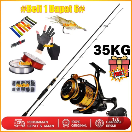
1
/
6