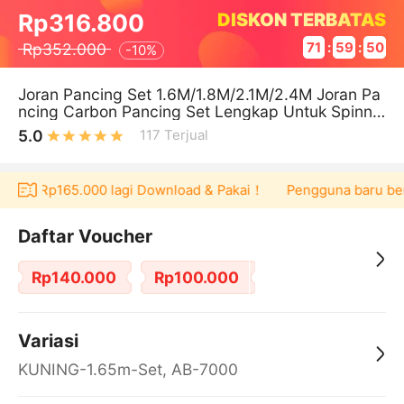
DISKON TERBATAS
Rp316.800
Rp352.000
71
:
59
:
50
-
10%
Joran Pancing Set 1.6M/1.8M/2.1M/2.4M Joran Pa
ncing Carbon Pancing Set Lengkap Untuk Spinnin
g Fishing Reel Set Setelan
5.0
117
Terjual
oucher Rp165.000 lagi Download & Pakai！
Pengguna baru berb
Daftar Voucher
Rp140.000
Rp100.000
Variasi
KUNING-1.65m-Set, AB-7000