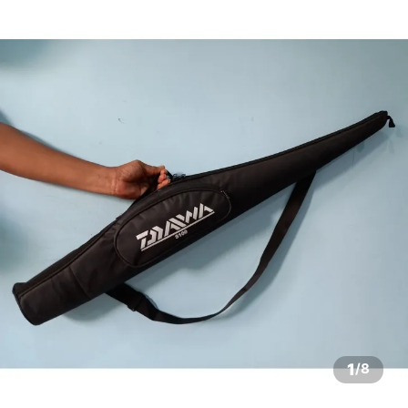
1
/
8