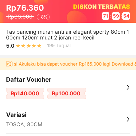
DISKON TERBATAS
Rp76.360
Rp83.000
71
:
59
:
54
-
8%
Tas pancing murah anti air elegant sporty 80cm 1
00cm 120cm muat 2 joran reel kecil
5.0
199
Terjual
plikasi Akulaku bisa dapat voucher Rp165.000 lagi Download &
Daftar Voucher
Rp140.000
Rp100.000
Variasi
TOSCA, 80CM