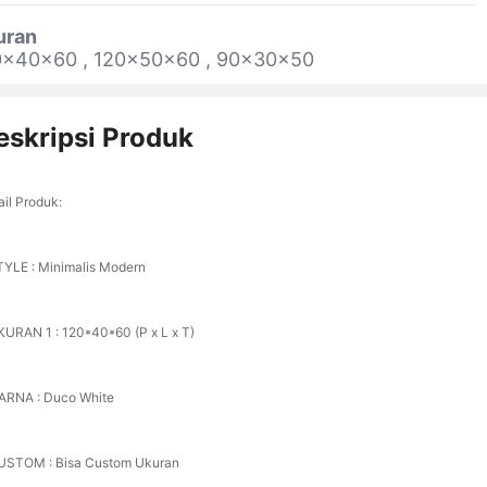
uran
0x40x60 , 120x50x60 , 90x30x50
eskripsi Produk
ail Produk:
TYLE : Minimalis Modern
KURAN 1 : 120*40*60 (P x L x T)
ARNA : Duco White
USTOM : Bisa Custom Ukuran