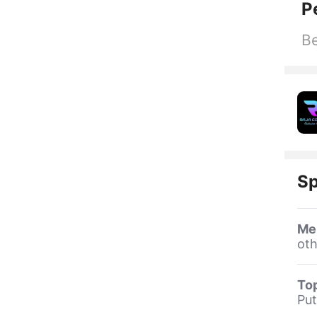
P
Be
Sp
Me
oth
To
Put