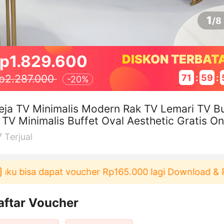
1
/
8
p1.829.600
DISKON TERBAT
71
:
59
:
p2.287.000
-
20%
ja TV Minimalis Modern Rak TV Lemari TV B
 TV Minimalis Buffet Oval Aesthetic Gratis O
r
7
Terjual
u bisa dapat voucher Rp165.000 lagi Download & Pak
aftar Voucher