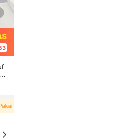
AS
53
uf
ng
ai！
Pengguna baru berbelanja di aplikasi Akulaku 