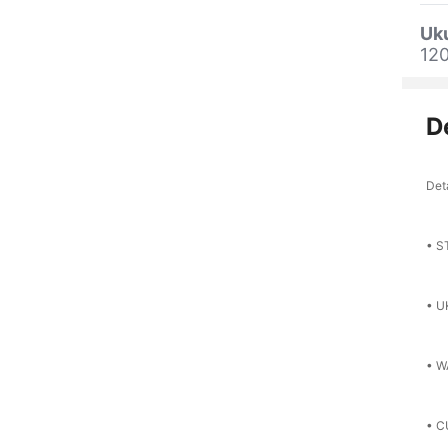
Uk
12
D
Det
• S
• U
• W
• C