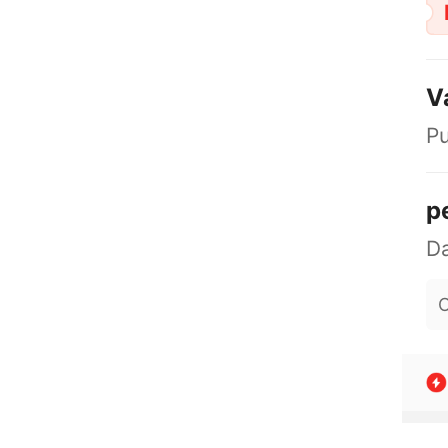
V
Pu
p
O