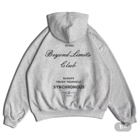
1
/
5