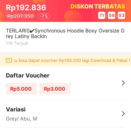
DISKON TERBATAS
Rp192.836
Rp207.350
71
:
59
:
52
-
7%
TERLARIS✔️Synchronous Hoodie Boxy Oversize G
rey Latiny Backin
118
Terjual
Akulaku bisa dapat voucher Rp165.000 lagi Download & Pakai！
Daftar Voucher
Rp5.000
Rp3.000
Variasi
Grey/ Abu, M