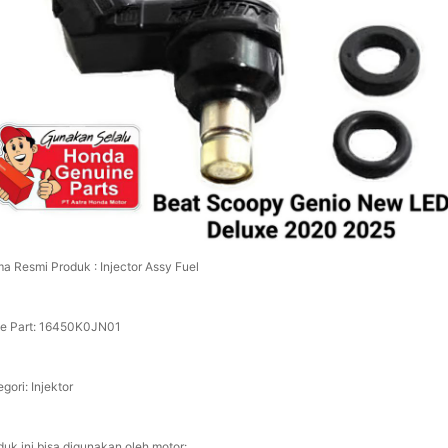
a Resmi Produk : Injector Assy Fuel
e Part: 16450K0JN01
gori: Injektor
duk ini bisa digunakan oleh motor: