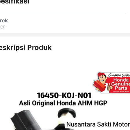
esifikasi
rek
er
eskripsi Produk