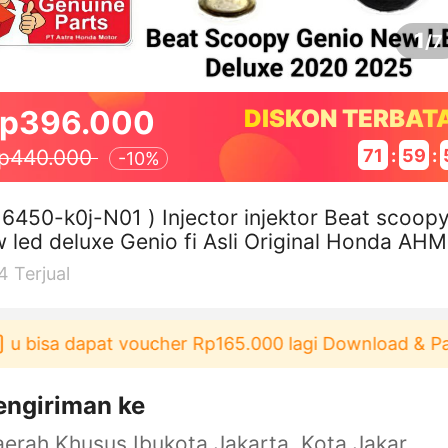
1
/
7
p396.000
DISKON TERBAT
71
:
59
:
p440.000
-
10%
16450-k0j-N01 ) Injector injektor Beat scoopy
 led deluxe Genio fi Asli Original Honda AH
P 2020 2025 koj
4
Terjual
 bisa dapat voucher Rp165.000 lagi Download & Paka
engiriman ke
Daerah Khusus Ibukota Jakarta, Kota Jakarta Barat, Cengkareng, yy