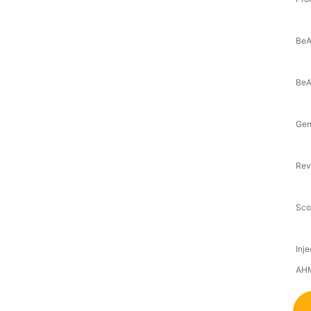
BeA
BeA
Gen
Rev
Sco
Inj
AHM