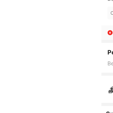
O
P
Be