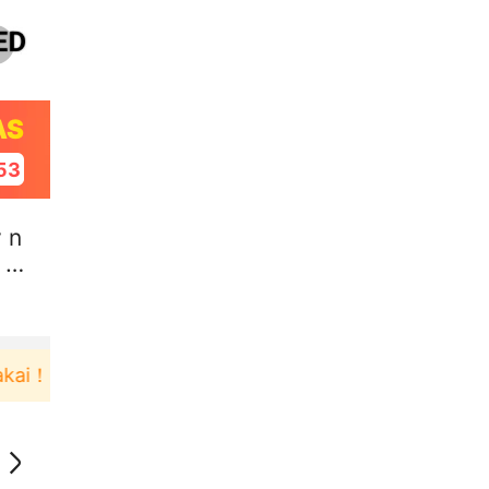
AS
52
 n
M H
i！
Pengguna baru berbelanja di aplikasi Akulaku 