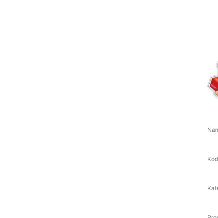
Nam
Kod
Kate
Pro