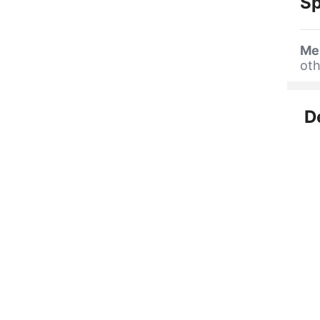
Sp
Me
oth
D