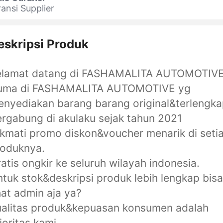
ansi Supplier
eskripsi Produk
elamat datang di FASHAMALITA AUTOMOTIV
uma di FASHAMALITA AUTOMOTIVE yg
nyediakan barang barang original&terlengk
rgabung di akulaku sejak tahun 2021
kmati promo diskon&voucher menarik di seti
roduknya.
atis ongkir ke seluruh wilayah indonesia.
tuk stok&deskripsi produk lebih lengkap bisa
at admin aja ya?
ualitas produk&kepuasan konsumen adalah
ioritas kami.