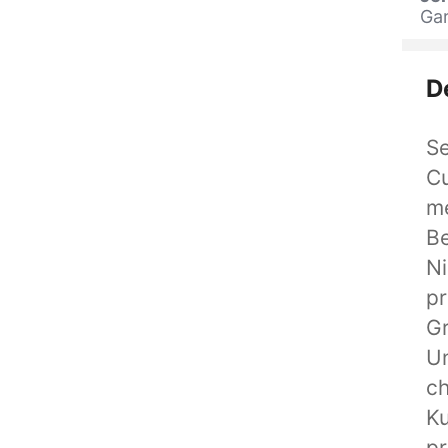
Gar
D
S
C
me
Be
Ni
p
Gr
Un
ch
K
pr