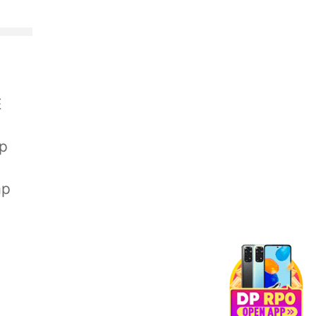
E
ap
ap