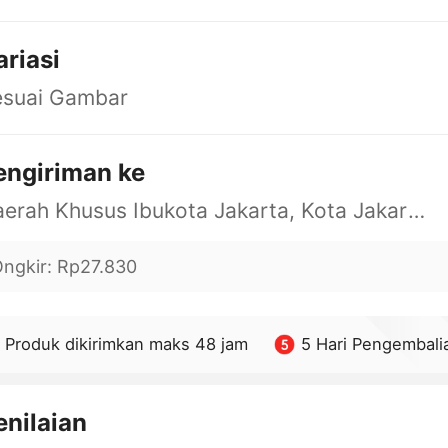
ariasi
esuai Gambar
engiriman ke
Daerah Khusus Ibukota Jakarta, Kota Jakarta Barat, Cengkareng, yy
ngkir
:
Rp27.830
Produk dikirimkan maks 48 jam
5 Hari Pengembali
enilaian