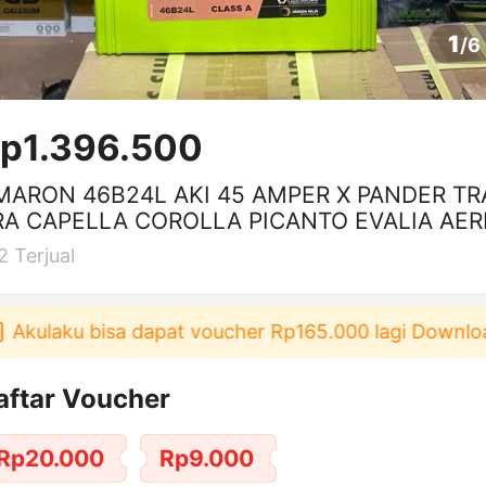
1
/
6
p1.396.500
MARON 46B24L AKI 45 AMPER X PANDER TR
RA CAPELLA COROLLA PICANTO EVALIA AER
ILUX RAIZE SIRION NS60L
2
Terjual
Akulaku bisa dapat voucher Rp165.000 lagi Download 
aftar Voucher
Rp20.000
Rp9.000