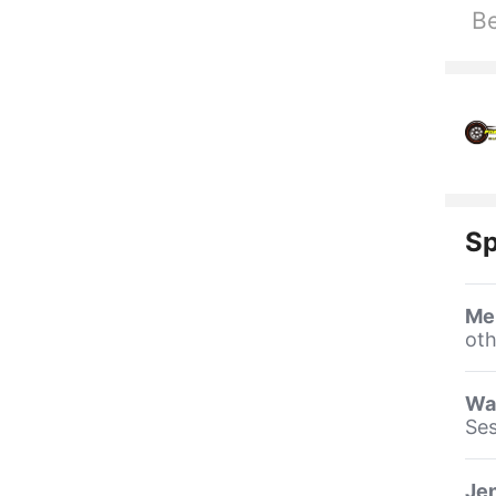
Be
Sp
Me
oth
Wa
Se
Jen