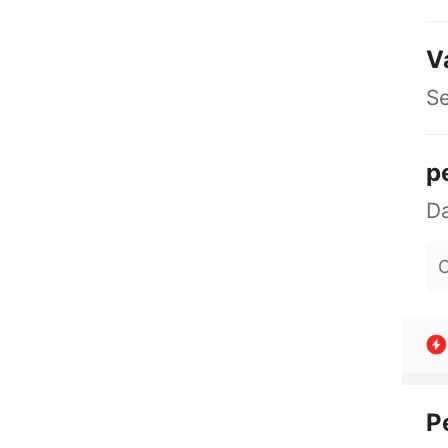
V
S
p
O
P