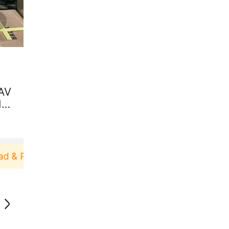
AV
IO
& Pakai！
Pengguna baru berbelanja di aplikasi Ak