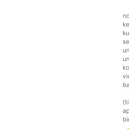
no
ke
ku
se
un
un
ko
vi
ba
(t
ap
bi