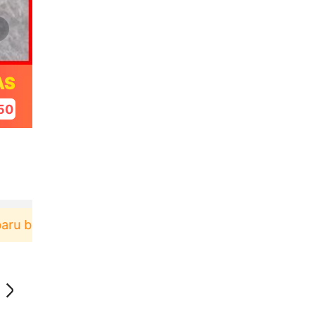
AS
49
rbelanja di aplikasi Akulaku bisa dapat voucher Rp