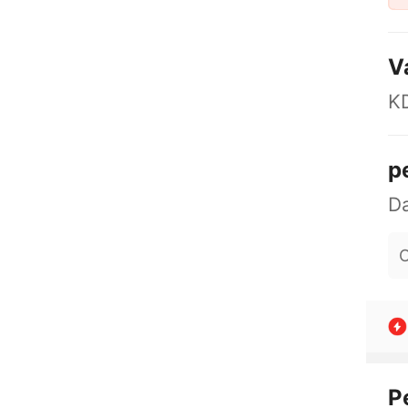
V
K
p
O
P