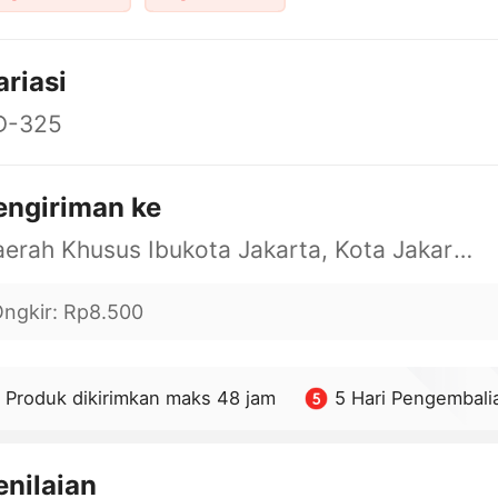
ariasi
D-325
engiriman ke
Daerah Khusus Ibukota Jakarta, Kota Jakarta Barat, Cengkareng, yy
ngkir
:
Rp8.500
Produk dikirimkan maks 48 jam
5 Hari Pengembali
enilaian