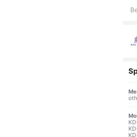
Be
Sp
Me
oth
Mot
KD
KD
KD