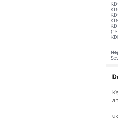
KD
KD
KD
KD
KD
(1S
KD
Ne
Ses
D
Ke
an
uk