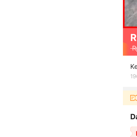
R
R
Ke
19
berbelanja di aplikasi Akulaku bisa dapat voucher R
D