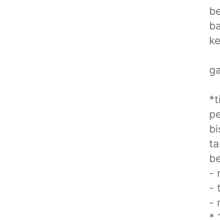
b
ba
ke
ga
*t
pe
bi
ta
be
- 
- 
- 
* 