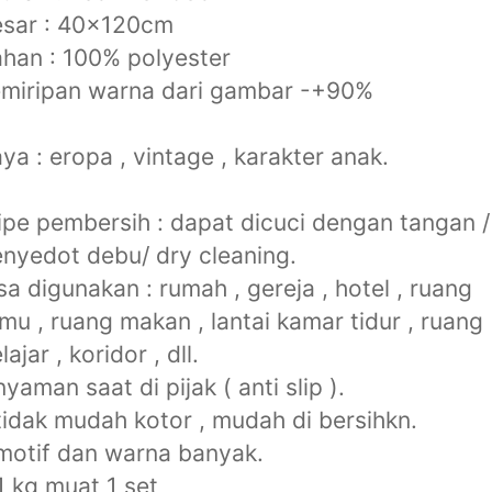
esar : 40x120cm
han : 100% polyester
miripan warna dari gambar -+90%
ya : eropa , vintage , karakter anak.
ipe pembersih : dapat dicuci dengan tangan /
nyedot debu/ dry cleaning.
sa digunakan : rumah , gereja , hotel , ruang
mu , ruang makan , lantai kamar tidur , ruang
lajar , koridor , dll.
nyaman saat di pijak ( anti slip ).
tidak mudah kotor , mudah di bersihkn.
motif dan warna banyak.
1 kg muat 1 set