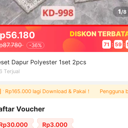
1
/
8
p56.180
DISKON TERBAT
71
:
59
:
p87.780
-
36%
set Dapur Polyester 1set 2pcs
6
Terjual
p165.000 lagi Download & Pakai！
Pengguna baru be
aftar Voucher
Rp30.000
Rp3.000