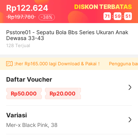
DISKON TERBATAS
Rp122.624
Rp197.780
71
:
59
:
50
-
38%
Psstore01 - Sepatu Bola Bbs Series Ukuran Anak
Dewasa 33-43
128
Terjual
at voucher Rp165.000 lagi Download & Pakai！
Pengguna baru 
Daftar Voucher
Rp50.000
Rp20.000
Variasi
Mer-x Black Pink, 38