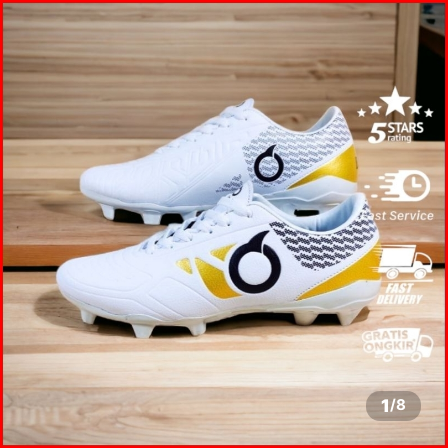
1
/
8