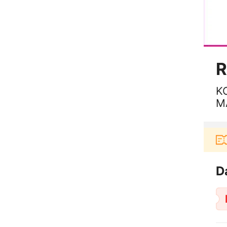
R
K
M
a baru berbelanja di aplikasi Akulaku bisa dapat v
D