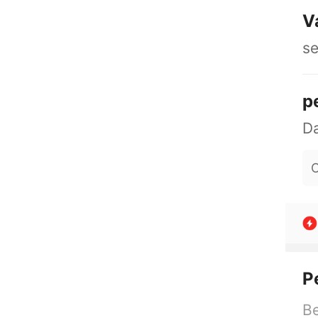
V
s
p
O
P
Be