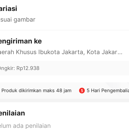
ariasi
esuai gambar
engiriman ke
Daerah Khusus Ibukota Jakarta, Kota Jakarta Barat, Cengkareng, yy
ngkir
:
Rp12.938
Produk dikirimkan maks 48 jam
5 Hari Pengembali
enilaian
lum ada penilaian