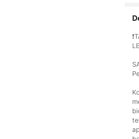
D
❗
L
S
P
K
me
bi
te
ap
be