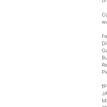
ti
Co
w
Fe
Di
Ga
Bu
Re
Pi
❗️
J
M