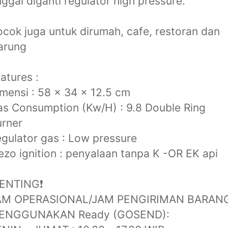
nggal diganti regulator high pressure.
cok juga untuk dirumah, cafe, restoran dan
arung
atures :
mensi : 58 x 34 x 12.5 cm
s Consumption (Kw/H) : 9.8 Double Ring
rner
gulator gas : Low pressure
ezo ignition : penyalaan tanpa K -OR EK api
PENTING❗️
AM OPERASIONAL/JAM PENGIRIMAN BARAN
ENGGUNAKAN Ready (GOSEND):