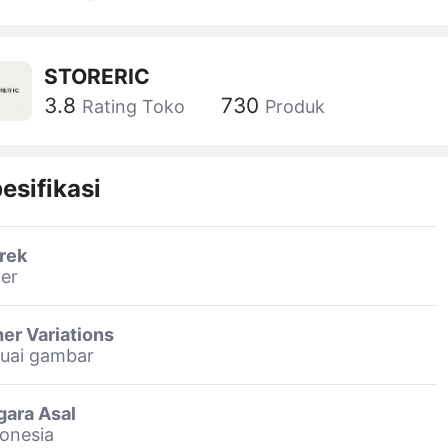
STORERIC
3.8
730
Rating Toko
Produk
esifikasi
rek
er
er Variations
suai gambar
gara Asal
onesia