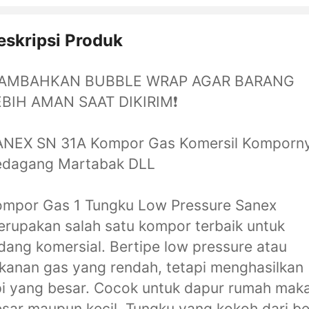
eskripsi Produk
️TAMBAHKAN BUBBLE WRAP AGAR BARANG
EBIH AMAN SAAT DIKIRIM❗️
ANEX SN 31A Kompor Gas Komersil Komporn
edagang Martabak DLL
ompor Gas 1 Tungku Low Pressure Sanex
rupakan salah satu kompor terbaik untuk
dang komersial. Bertipe low pressure atau
kanan gas yang rendah, tetapi menghasilkan
i yang besar. Cocok untuk dapur rumah mak
sar maupun kecil. Tungku yang kokoh dari be