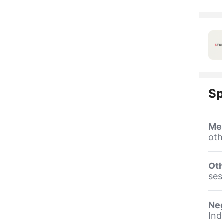
Sp
Me
oth
Oth
se
Ne
Ind