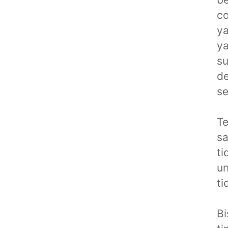
c
ya
ya
s
de
se
Te
sa
ti
un
ti
Bi