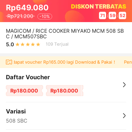
DISKON TERBATAS
Rp649.080
Rp721.200
71
:
59
:
51
-
10%
MAGICOM / RICE COOKER MIYAKO MCM 508 SB
C / MCM507SBC
5.0
109
Terjual
u bisa dapat voucher Rp165.000 lagi Download & Pakai！
Peng
Daftar Voucher
Rp180.000
Rp180.000
Variasi
508 SBC