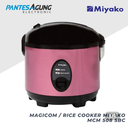
1
/
4