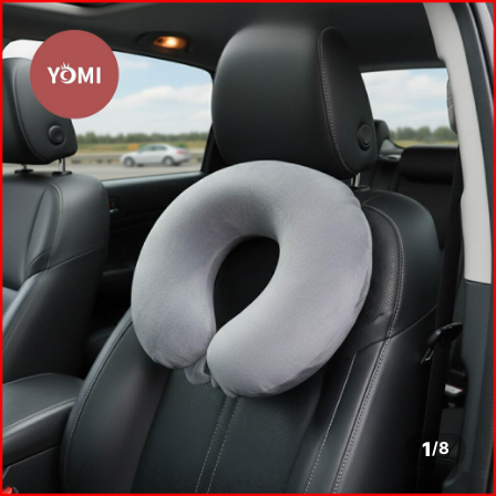
1
/
8