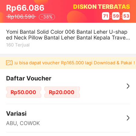
DISKON TERBATAS
Rp66.086
Rp106.590
71
:
59
:
53
-
38%
Yomi Bantal Solid Color 006 Bantal Leher U-shap
ed Neck Pillow Bantal Leher Bantal Kepala Travel
Bantal Leher Travel Pill
160
Terjual
 Akulaku bisa dapat voucher Rp165.000 lagi Download & Pakai！
Daftar Voucher
Rp50.000
Rp20.000
Variasi
ABU, COWOK