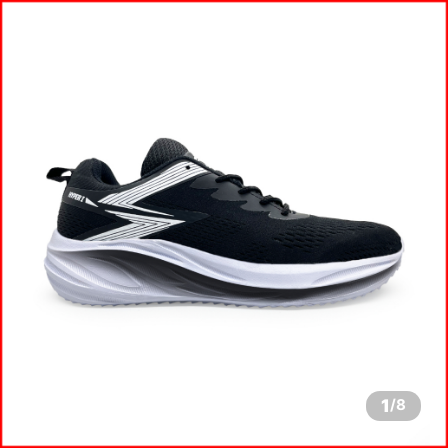
1
/
8