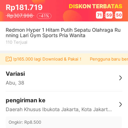
DISKON TERBATAS
Rp181.719
Rp307.998
71
:
59
:
50
-
41%
Redmon Hyper 1 Hitam Putih Sepatu Olahraga Ru
nning Lari Gym Sports Pria Wanita
110
Terjual
ucher Rp165.000 lagi Download & Pakai！
Pengguna baru berbe
Variasi
Abu, 38
pengiriman ke
Daerah Khusus Ibukota Jakarta, Kota Jakarta Barat, Cengkareng, yy
Ongkir
:
Rp8.500