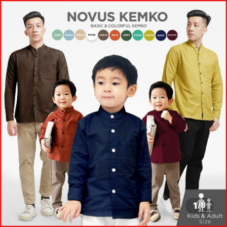
1
/
8