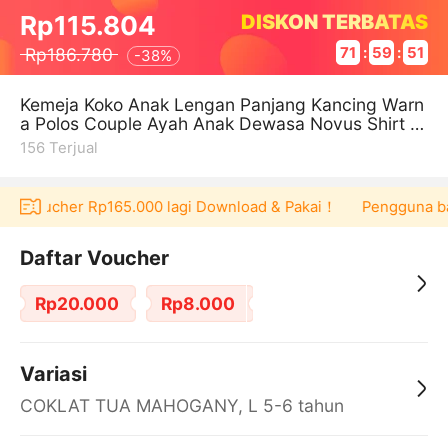
DISKON TERBATAS
Rp115.804
Rp186.780
71
:
59
:
50
-
38%
Kemeja Koko Anak Lengan Panjang Kancing Warn
a Polos Couple Ayah Anak Dewasa Novus Shirt H
eija - Koleksi Warna 2
156
Terjual
pat voucher Rp165.000 lagi Download & Pakai！
Pengguna baru
Daftar Voucher
Rp20.000
Rp8.000
Variasi
COKLAT TUA MAHOGANY, L 5-6 tahun