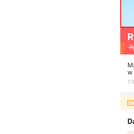
R
R
Ma
w 
17
 bisa dapat voucher Rp165.000 lagi Download & Pakai
D