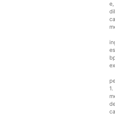
e,
di
ca
me
in
es
b
ex
pe
1.
me
de
ca