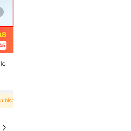
AS
45
lo
isa dapat voucher Rp165.000 lagi Download & Pakai！