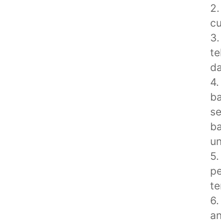
2.
cu
3.
te
da
4.
ba
se
ba
un
5.
p
te
6.
a