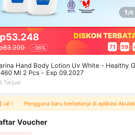
1
/
6
p53.248
DISKON TERBAT
71
:
59
:
p83.200
-
36%
rina Hand Body Lotion Uv White - Healthy G
460 Ml 2 Pcs - Exp 09.2027
8
Terjual
！
Pengguna baru berbelanja di aplikasi Akulaku b
aftar Voucher