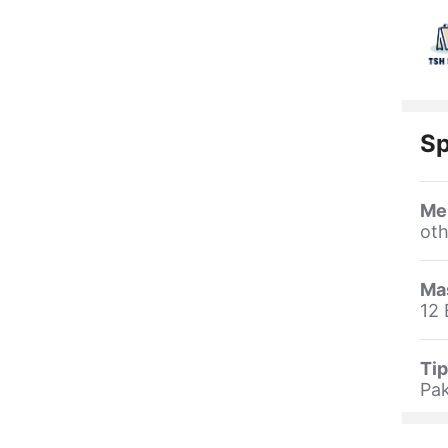
Sp
Me
oth
Ma
12 
Tip
Pa