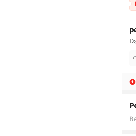
p
O
P
Be