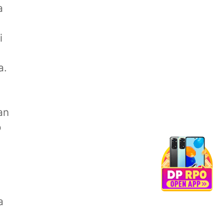
a
i
a.
an
o
a