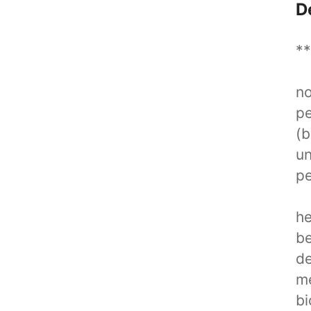
D
**
no
pe
(b
un
p
he
be
de
me
bi