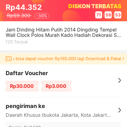
DISKON TERBATAS
Rp44.352
Rp69.300
71
:
59
:
52
-
36%
Jam Dinding Hitam Putih 2014 Dingding Tempel
Wall Clock Polos Murah Kado Hadiah Dekorasi So
uvenir
120
Terjual
Akulaku bisa dapat voucher Rp165.000 lagi Download & Pakai！
Daftar Voucher
Rp30.000
Rp3.000
pengiriman ke
Daerah Khusus Ibukota Jakarta, Kota Jakarta Barat, Cengkareng, yy