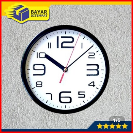
1
/
5