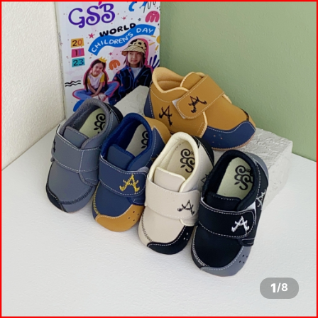
1
/
8