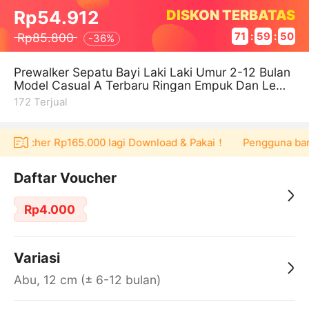
DISKON TERBATAS
Rp54.912
Rp85.800
71
:
59
:
50
-
36%
Prewalker Sepatu Bayi Laki Laki Umur 2-12 Bulan
Model Casual A Terbaru Ringan Empuk Dan Lemb
ut
172
Terjual
at voucher Rp165.000 lagi Download & Pakai！
Pengguna baru 
Daftar Voucher
Rp4.000
Variasi
Abu, 12 cm (± 6-12 bulan)