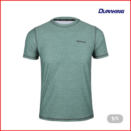
1
/
5