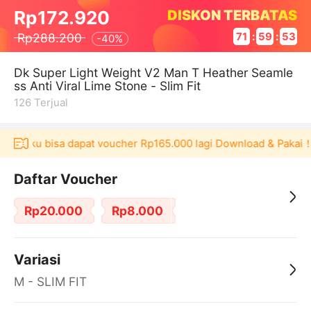
DISKON TERBATAS
Rp172.920
Rp288.200
71
:
59
:
53
-
40%
Dk Super Light Weight V2 Man T Heather Seamle
ss Anti Viral Lime Stone - Slim Fit
126
Terjual
 Akulaku bisa dapat voucher Rp165.000 lagi Download & Pakai！
Daftar Voucher
Rp20.000
Rp8.000
Variasi
M - SLIM FIT