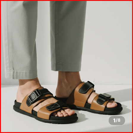
1
/
8