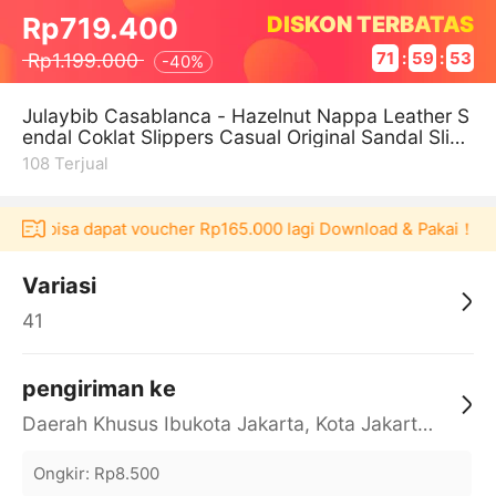
DISKON TERBATAS
Rp719.400
Rp1.199.000
71
:
59
:
52
-
40%
Julaybib Casablanca - Hazelnut Nappa Leather S
endal Coklat Slippers Casual Original Sandal Slip
Pria Wanita Kulit Asli N
108
Terjual
laku bisa dapat voucher Rp165.000 lagi Download & Pakai！
P
Variasi
41
pengiriman ke
Daerah Khusus Ibukota Jakarta, Kota Jakarta Barat, Cengkareng, yy
Ongkir
:
Rp8.500