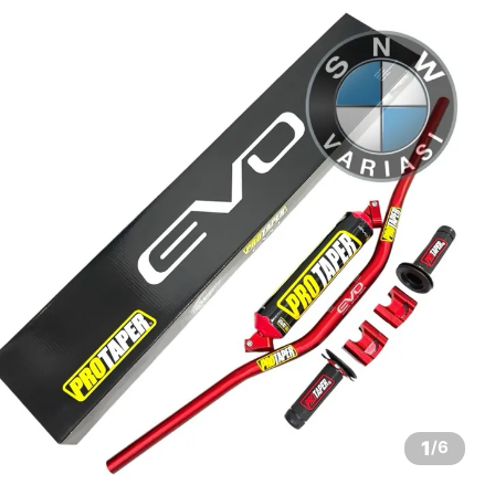
1
/
6