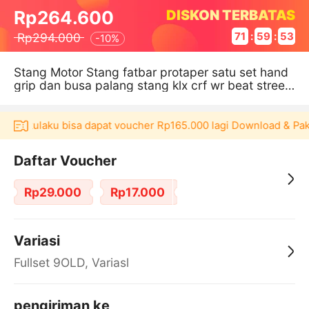
DISKON TERBATAS
Rp264.600
Rp294.000
71
:
59
:
53
-
10%
Stang Motor Stang fatbar protaper satu set hand
grip dan busa palang stang klx crf wr beat street
vixion nmax dll
kasi Akulaku bisa dapat voucher Rp165.000 lagi Download & Pak
Daftar Voucher
Rp29.000
Rp17.000
Variasi
Fullset 9OLD, Variasl
pengiriman ke