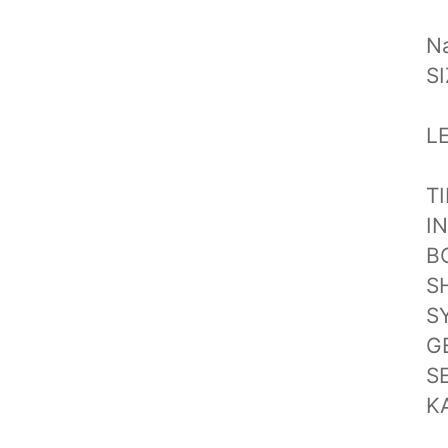
N
S
L
T
I
B
S
S
G
S
K