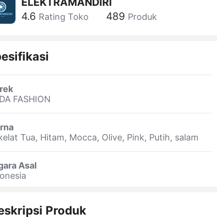
ELEKTRAMANDIRI
4.6
489
Rating Toko
Produk
esifikasi
rek
IDA FASHION
rna
elat Tua, Hitam, Mocca, Olive, Pink, Putih, salam
gara Asal
onesia
eskripsi Produk