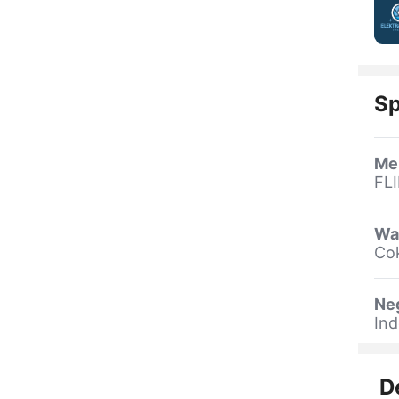
Sp
Me
FL
Wa
Cok
Ne
Ind
D