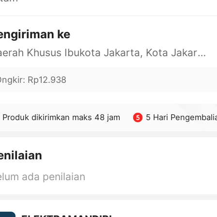
engiriman ke
Daerah Khusus Ibukota Jakarta, Kota Jakarta Barat, Cengkareng, yy
ngkir
:
Rp12.938
Produk dikirimkan maks 48 jam
5 Hari Pengembali
enilaian
lum ada penilaian