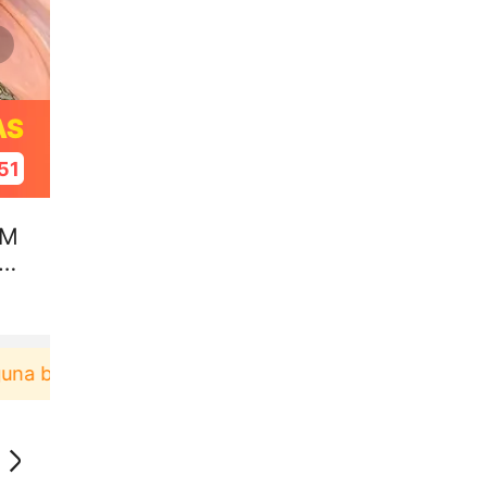
AS
50
 M
OP
baru berbelanja di aplikasi Akulaku bisa dapat vouc