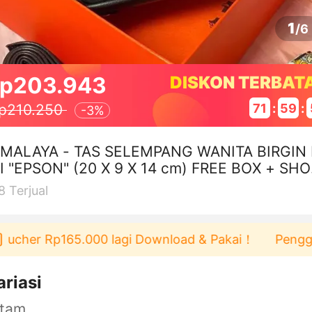
1
/
6
p203.943
DISKON TERBAT
71
:
59
:
p210.250
-
3%
IMALAYA - TAS SELEMPANG WANITA BIRGIN
I "EPSON" (20 X 9 X 14 cm) FREE BOX + SH
ING BAG
8
Terjual
ucher Rp165.000 lagi Download & Pakai！
Pengguna 
ariasi
itam