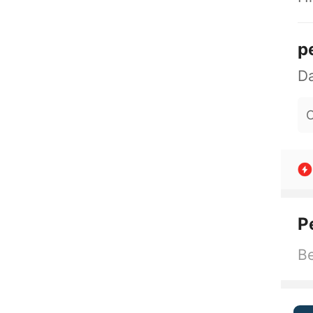
p
O
P
Be