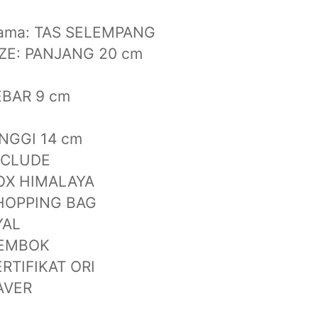
ama: TAS SELEMPANG
IZE: PANJANG 20 cm
EBAR 9 cm
INGGI 14 cm
NCLUDE
OX HIMALAYA
HOPPING BAG
YAL
EMBOK
ERTIFIKAT ORI
AVER