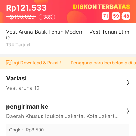
DISKON TERBATAS
Rp121.533
Rp196.020
71
:
59
:
48
-
38%
Vest Aruna Batik Tenun Modern - Vest Tenun Ethn
ic
134
Terjual
.000 lagi Download & Pakai！
Pengguna baru berbelanja di ap
Variasi
Vest aruna 12
pengiriman ke
Daerah Khusus Ibukota Jakarta, Kota Jakarta Barat, Cengkareng, yy
Ongkir
:
Rp8.500