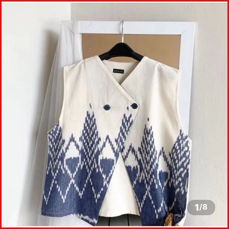
1
/
8