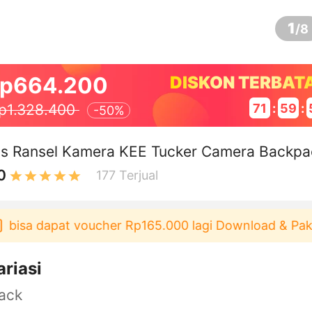
1
/
8
p664.200
DISKON TERBAT
71
:
59
:
p1.328.400
-
50%
as Ransel Kamera KEE Tucker Camera Backpa
0
177
Terjual
sa dapat voucher Rp165.000 lagi Download & Pakai！
ariasi
ack