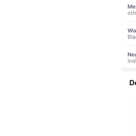
Me
oth
Wa
Bla
Ne
Ind
D