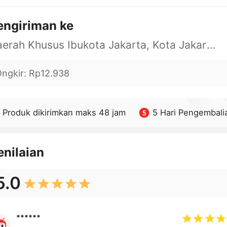
engiriman ke
Daerah Khusus Ibukota Jakarta, Kota Jakarta Barat, Cengkareng, yy
ngkir
:
Rp12.938
Produk dikirimkan maks 48 jam
5 Hari Pengembali
enilaian
5.0
******