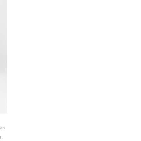
gan
a,