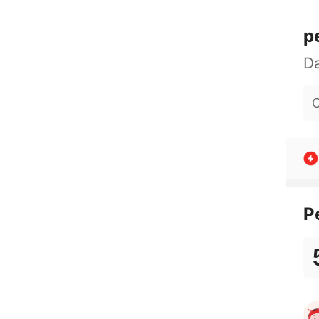
p
O
P