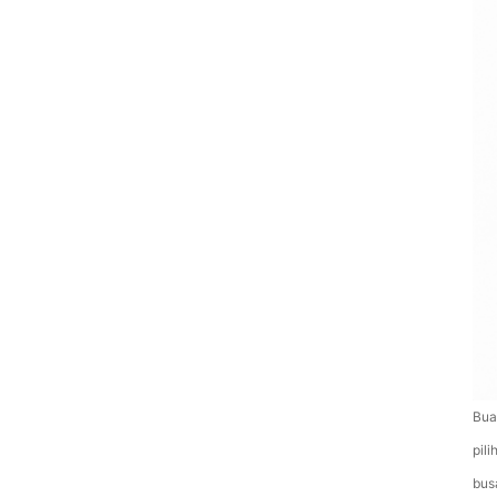
Bua
pil
bus