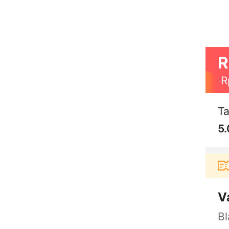
R
R
T
5.
Pengguna baru berbelanja di aplikasi Akulaku bi
V
Bl