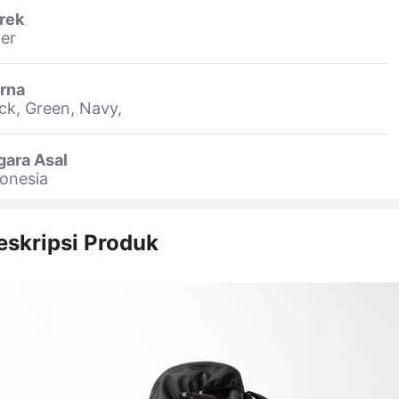
rek
er
rna
ck, Green, Navy, ‎ ‎ ‎
gara Asal
onesia
eskripsi Produk