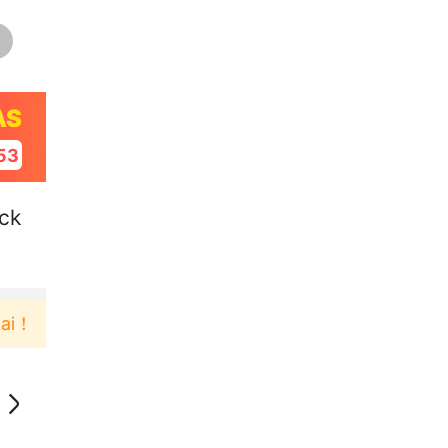
AS
52
ck
Pengguna baru berbelanja di aplikasi Akulaku bisa