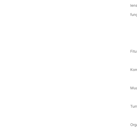
len
fun
Fit
Kom
Mua
Tum
Org