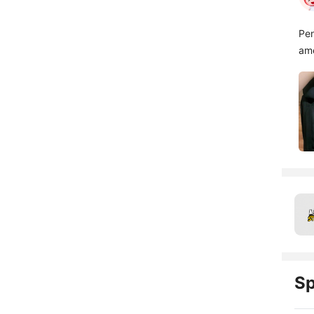
Pen
am
Sp