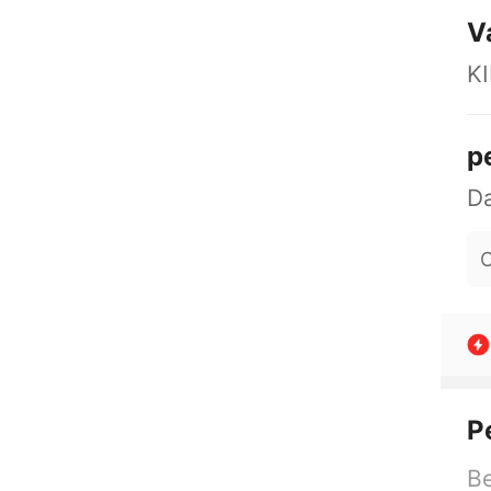
V
KI
p
O
P
Be