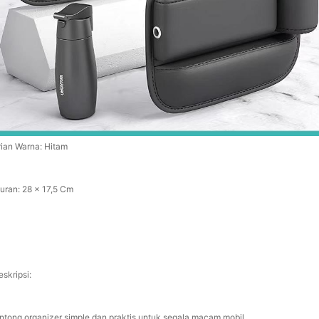
rian Warna: Hitam
uran: 28 x 17,5 Cm
skripsi:
ntong organizer simple dan praktis untuk segala macam mobil.