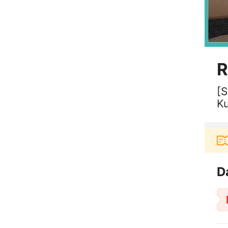
R
[S
K
Pengguna baru berbelanja di aplikasi Akulaku b
D