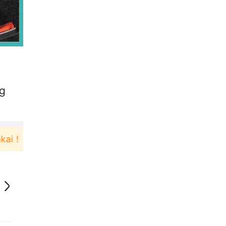
ng
Pengguna baru berbelanja di aplikasi Akulaku bi