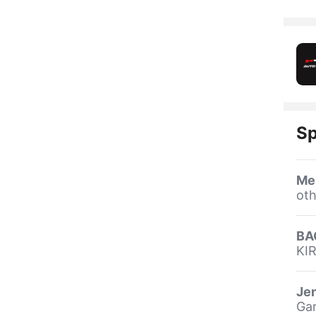
Sp
Me
oth
BA
KI
Jen
Gar