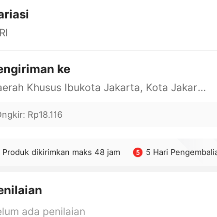
ariasi
RI
engiriman ke
Daerah Khusus Ibukota Jakarta, Kota Jakarta Barat, Cengkareng, yy
ngkir
:
Rp18.116
Produk dikirimkan maks 48 jam
5 Hari Pengembali
enilaian
lum ada penilaian