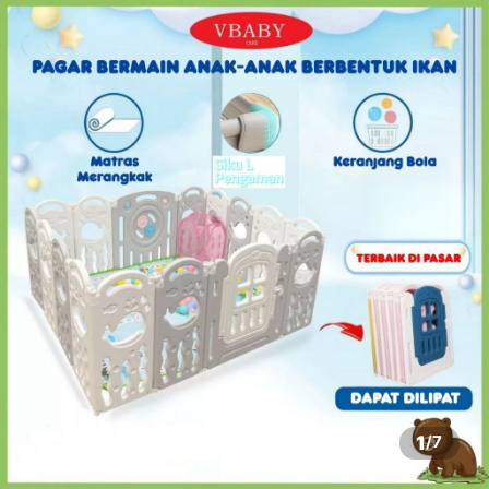
1
/
7