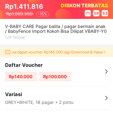
DISKON TERBATAS
Rp1.411.816
Rp1.660.960
71
:
59
:
52
-
15%
V-BABY CARE Pagar balita / pagar bermain anak
/ BabyFence Import Kokoh Bisa Dilipat VBABY-Y0
124
Terjual
aku bisa dapat voucher Rp165.000 lagi Download & Pakai！
Pe
Daftar Voucher
Rp140.000
Rp100.000
Variasi
GREY+WHITE, 18 pagar + 2 pintu