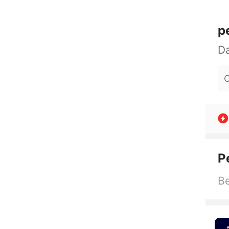
p
O
P
Be