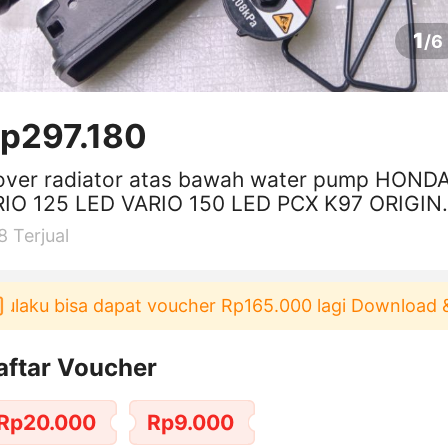
1
/
6
p297.180
over radiator atas bawah water pump HONDA
RIO 125 LED VARIO 150 LED PCX K97 ORIGIN
p vario 125 KZR / paket murah
8
Terjual
aku bisa dapat voucher Rp165.000 lagi Download & P
aftar Voucher
Rp20.000
Rp9.000