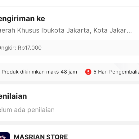
engiriman ke
Daerah Khusus Ibukota Jakarta, Kota Jakarta Barat, Cengkareng, yy
ngkir
:
Rp17.000
Produk dikirimkan maks 48 jam
5 Hari Pengembali
enilaian
lum ada penilaian
MASRIAN STORE