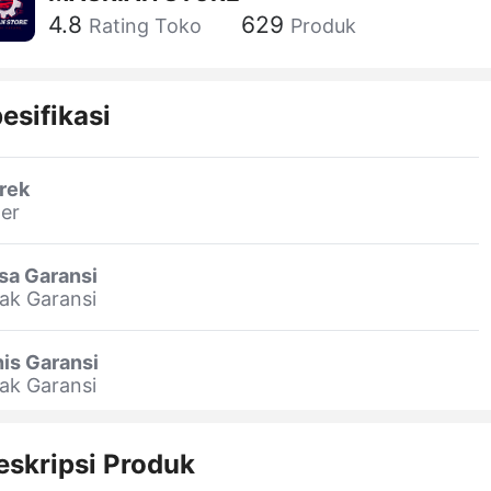
4.8
629
Rating Toko
Produk
esifikasi
rek
er
sa Garansi
ak Garansi
is Garansi
ak Garansi
eskripsi Produk