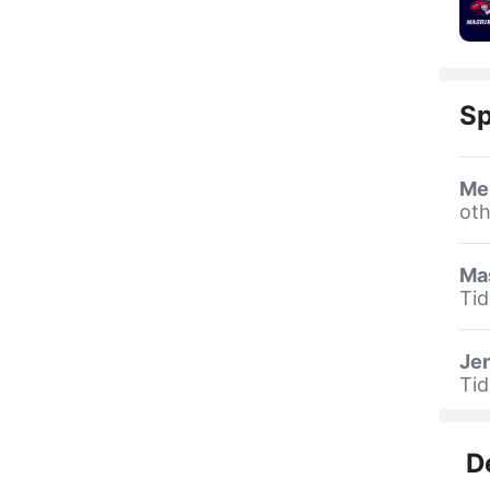
Sp
Me
oth
Ma
Tid
Jen
Tid
D