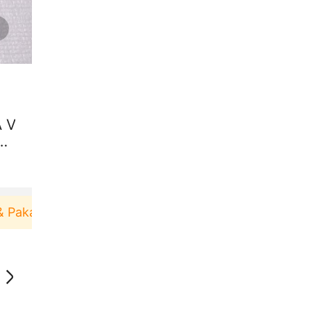
 V
AL
akai！
Pengguna baru berbelanja di aplikasi Akula