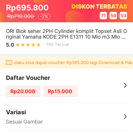
DISKON TERBATAS
Rp695.800
Rp710.000
71
:
59
:
53
-
2%
ORI Blok seher 2PH Cylinder komplit Topset Asli O
riginal Yamaha KODE 2PH E1311 10 Mio m3 Mio z1
25 Mio s125 Mio125
5.0
195
Terjual
si Akulaku bisa dapat voucher Rp165.000 lagi Download & Paka
Daftar Voucher
Rp20.000
Rp15.000
Variasi
Sesuai Gambar