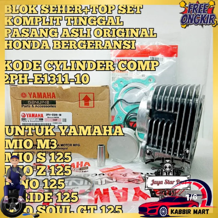
1
/
6