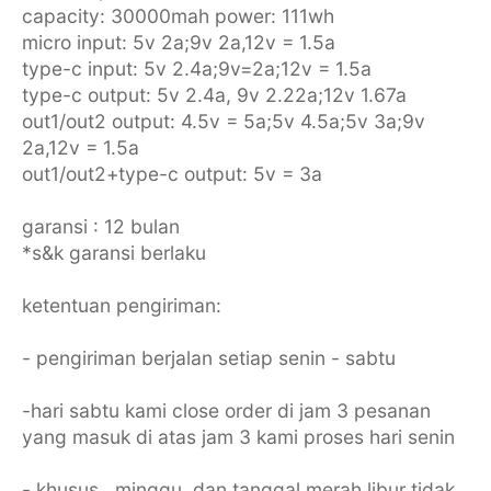
capacity: 30000mah power: 111wh
micro input: 5v 2a;9v 2a,12v = 1.5a
type-c input: 5v 2.4a;9v=2a;12v = 1.5a
type-c output: 5v 2.4a, 9v 2.22a;12v 1.67a
out1/out2 output: 4.5v = 5a;5v 4.5a;5v 3a;9v
2a,12v = 1.5a
out1/out2+type-c output: 5v = 3a
garansi : 12 bulan
*s&k garansi berlaku
ketentuan pengiriman:
- pengiriman berjalan setiap senin - sabtu
-hari sabtu kami close order di jam 3 pesanan
yang masuk di atas jam 3 kami proses hari senin
- khusus , minggu, dan tanggal merah libur tidak