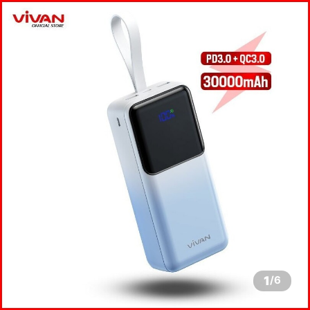
1
/
6