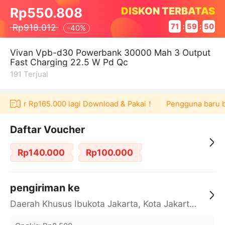
DISKON TERBATAS
Rp550.808
Rp918.012
71
:
59
:
50
-
40%
Vivan Vpb-d30 Powerbank 30000 Mah 3 Output
Fast Charging 22.5 W Pd Qc
191
Terjual
voucher Rp165.000 lagi Download & Pakai！
Pengguna baru ber
Daftar Voucher
Rp140.000
Rp100.000
pengiriman ke
Daerah Khusus Ibukota Jakarta, Kota Jakarta Barat, Cengkareng, yy