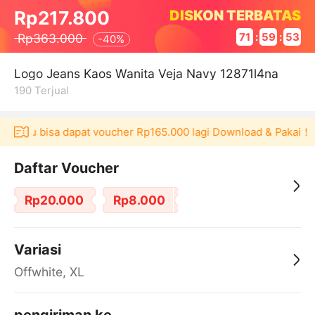
DISKON TERBATAS
Rp217.800
Rp363.000
71
:
59
:
53
-
40%
Logo Jeans Kaos Wanita Veja Navy 12871l4na
190
Terjual
Akulaku bisa dapat voucher Rp165.000 lagi Download & Pakai！
Daftar Voucher
Rp20.000
Rp8.000
Variasi
Offwhite, XL