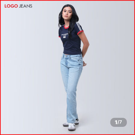
1
/
7