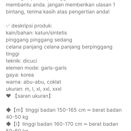
membantu anda. jangan memberikan ulasan 1
bintang, terima kasih atas pengertian anda!
✅ deskripsi produk:
kain/bahan: katun/sintetis
pinggang pinggang sedang
celana panjang celana panjang berpinggang
tinggi
teknik: dicuci
elemen mode: garis-garis
gaya: korea
warna: abu-abu, coklat
ukuran: m, l, xl, xxl, xxxl
❤️ 【saran ukuran】
◆【m】tinggi badan 150-165 cm ➖ berat badan
40-50 kg
◆【l】tinggi badan 160-170 cm ➖ berat badan
50-60 kg