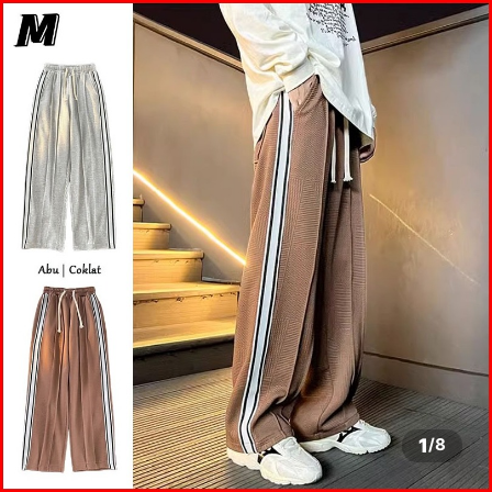
1
/
8