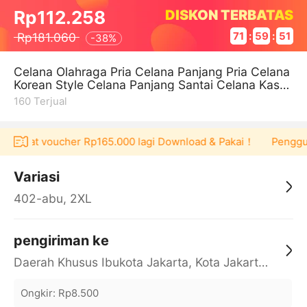
DISKON TERBATAS
Rp112.258
Rp181.060
71
:
59
:
51
-
38%
Celana Olahraga Pria Celana Panjang Pria Celana
Korean Style Celana Panjang Santai Celana Kasua
l Pria Celana Gombrang Pr
160
Terjual
a dapat voucher Rp165.000 lagi Download & Pakai！
Pengguna 
Variasi
402-abu, 2XL
pengiriman ke
Daerah Khusus Ibukota Jakarta, Kota Jakarta Barat, Cengkareng, yy
Ongkir
:
Rp8.500