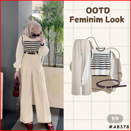
1
/
8