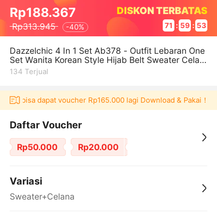
DISKON TERBATAS
Rp188.367
Rp313.945
71
:
59
:
52
-
40%
Dazzelchic 4 In 1 Set Ab378 - Outfit Lebaran One
Set Wanita Korean Style Hijab Belt Sweater Celan
a Setelan Cewek Kuliah
134
Terjual
ulaku bisa dapat voucher Rp165.000 lagi Download & Pakai！
Daftar Voucher
Rp50.000
Rp20.000
Variasi
Sweater+Celana