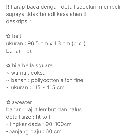
!! harap baca dengan detail sebelum membeli
supaya tidak terjadi kesalahan !!
deskripsi :
✿ belt
ukuran : 96.5 cm x 1.3 cm (p x l)
bahan : pu
✿ hija bella square
~ warna : coksu
~ bahan : pollycotton sifon fine
~ ukuran : 115 x 115 cm
✿ sweater
bahan : rajut lembut dan halus
detail size : fit to l
- lingkar dada : 90-100cm
-panjang baju : 60 cm