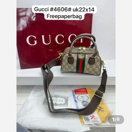
1
/
8