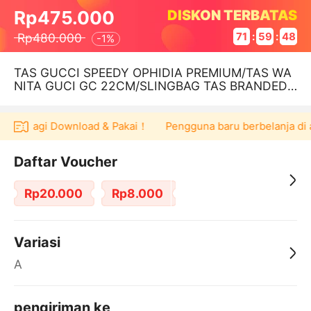
DISKON TERBATAS
Rp475.000
Rp480.000
71
:
59
:
48
-
1%
TAS GUCCI SPEEDY OPHIDIA PREMIUM/TAS WA
NITA GUCI GC 22CM/SLINGBAG TAS BRANDED
TERBARU
5.000 lagi Download & Pakai！
Pengguna baru berbelanja di a
Daftar Voucher
Rp20.000
Rp8.000
Variasi
A
pengiriman ke