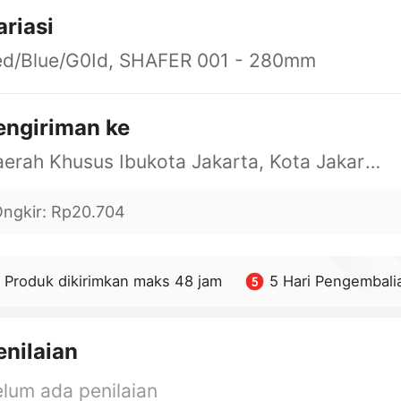
ariasi
ed/Blue/G0Id, SHAFER 001 - 280mm
engiriman ke
Daerah Khusus Ibukota Jakarta, Kota Jakarta Barat, Cengkareng, yy
ngkir
:
Rp20.704
Produk dikirimkan maks 48 jam
5 Hari Pengembali
enilaian
lum ada penilaian