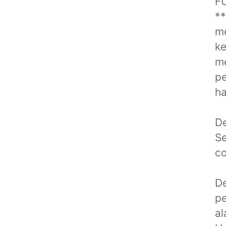
F
*
m
ke
me
pe
ha
De
S
co
De
p
al