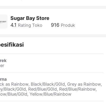
Sugar Bay Store
4.1
916
Rating Toko
Produk
esifikasi
rek
er
rna
ck as Rainbow, Black/Black/G0Id, Grey as Rainbow,
y/Black/G0Id, Red/Blue/G0Id, Red/Blue/Rainbow,
low/Blue/G0Id, Yellow/Blue/Rainbow