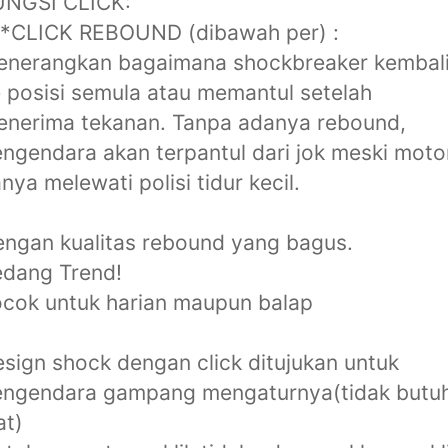
UNGSI CLICK:
**CLICK REBOUND (dibawah per) :
enerangkan bagaimana shockbreaker kembal
 posisi semula atau memantul setelah
nerima tekanan. Tanpa adanya rebound,
ngendara akan terpantul dari jok meski moto
nya melewati polisi tidur kecil.
ngan kualitas rebound yang bagus.
edang Trend!
cok untuk harian maupun balap
sign shock dengan click ditujukan untuk
engendara gampang mengaturnya(tidak butu
at)