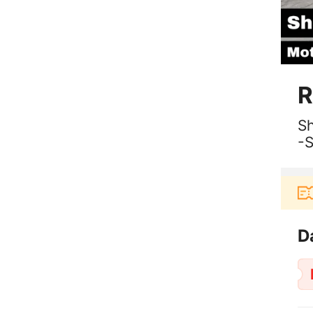
R
Sh
-
-
guna baru berbelanja di aplikasi Akulaku bisa dapa
D