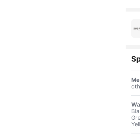
Sp
Me
oth
Wa
Bla
Gre
Yel