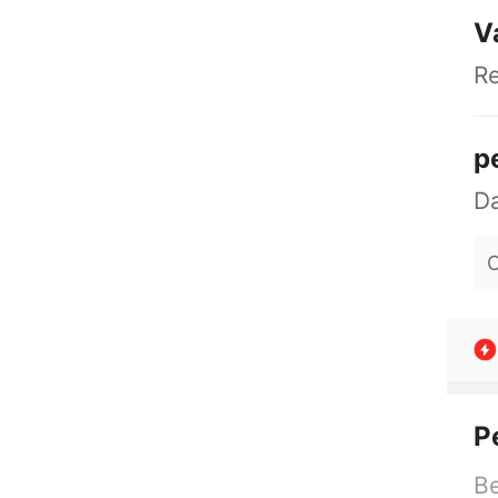
V
R
p
O
P
Be