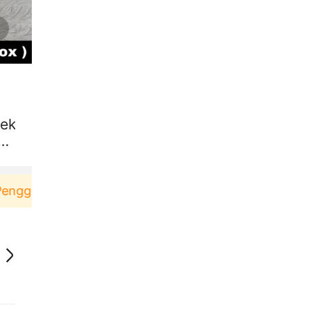
bek
cx
una baru berbelanja di aplikasi Akulaku bisa dapat 