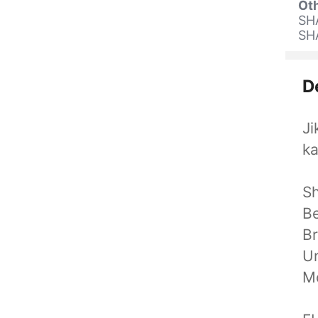
Oth
SH
SH
D
Ji
ka
Sh
B
Br
Un
M