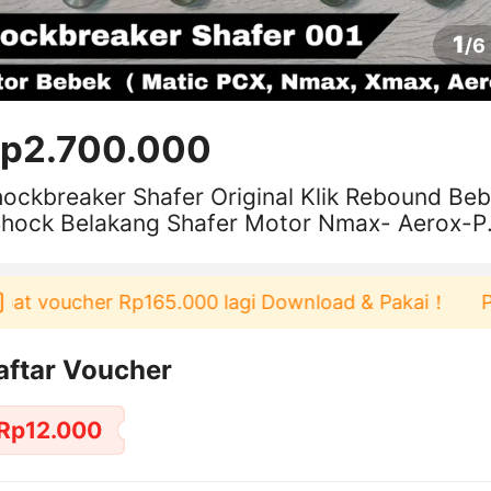
1
/
6
p2.700.000
ockbreaker Shafer Original Klik Rebound Be
Shock Belakang Shafer Motor Nmax- Aerox-P
RX KING
t voucher Rp165.000 lagi Download & Pakai！
Pengg
aftar Voucher
Rp12.000