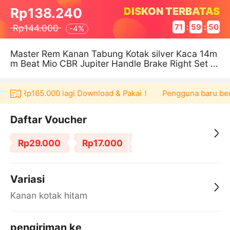
DISKON TERBATAS
Rp138.240
Rp144.000
71
:
59
:
50
-
4%
Master Rem Kanan Tabung Kotak silver Kaca 14m
m Beat Mio CBR Jupiter Handle Brake Right Set C
up Oil Universal Kaca Transp
oucher Rp165.000 lagi Download & Pakai！
Pengguna baru berb
Daftar Voucher
Rp29.000
Rp17.000
Variasi
Kanan kotak hitam
pengiriman ke