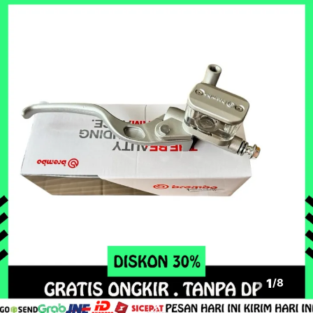
1
/
8