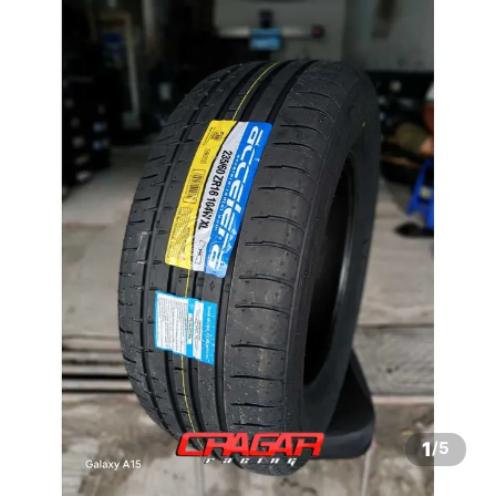
1
/
5