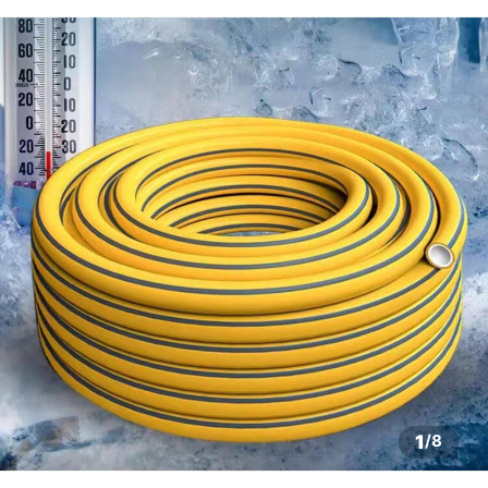
1
/
8