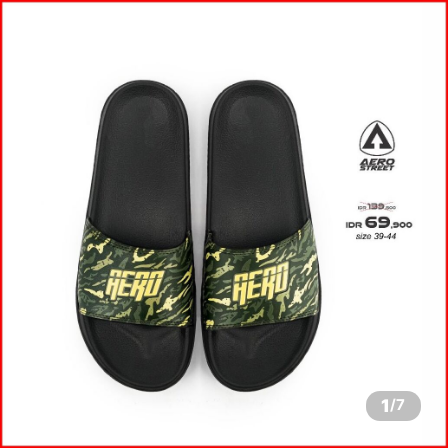
1
/
7