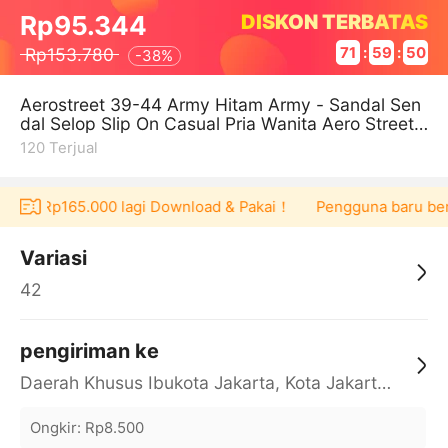
DISKON TERBATAS
Rp95.344
Rp153.780
71
:
59
:
50
-
38%
Aerostreet 39-44 Army Hitam Army - Sandal Sen
dal Selop Slip On Casual Pria Wanita Aero Street
22aaa0
120
Terjual
oucher Rp165.000 lagi Download & Pakai！
Pengguna baru berb
Variasi
42
pengiriman ke
Daerah Khusus Ibukota Jakarta, Kota Jakarta Barat, Cengkareng, yy
Ongkir
:
Rp8.500