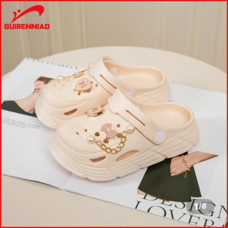
1
/
8