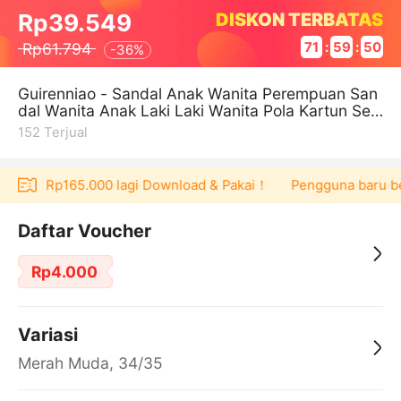
DISKON TERBATAS
Rp39.549
Rp61.794
71
:
59
:
50
-
36%
Guirenniao - Sandal Anak Wanita Perempuan San
dal Wanita Anak Laki Laki Wanita Pola Kartun Sep
atu Orangtua Anak Sa
152
Terjual
oucher Rp165.000 lagi Download & Pakai！
Pengguna baru berbe
Daftar Voucher
Rp4.000
Variasi
Merah Muda, 34/35