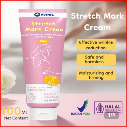
1
/
8