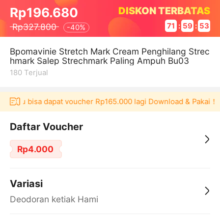
DISKON TERBATAS
Rp196.680
Rp327.800
71
:
59
:
53
-
40%
Bpomavinie Stretch Mark Cream Penghilang Strec
hmark Salep Strechmark Paling Ampuh Bu03
180
Terjual
kulaku bisa dapat voucher Rp165.000 lagi Download & Pakai！
Daftar Voucher
Rp4.000
Variasi
Deodoran ketiak Hami