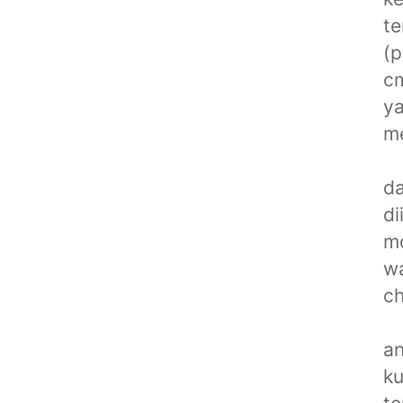
te
(p
cm
ya
me
da
di
mo
wa
ch
an
ku