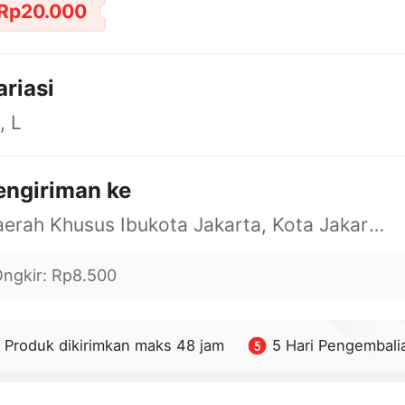
Rp20.000
ariasi
, L
engiriman ke
Daerah Khusus Ibukota Jakarta, Kota Jakarta Barat, Cengkareng, yy
ngkir
:
Rp8.500
Produk dikirimkan maks 48 jam
5 Hari Pengembali