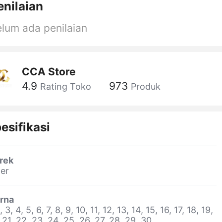
enilaian
lum ada penilaian
CCA Store
4.9
973
Rating Toko
Produk
esifikasi
rek
er
rna
, 3, 4, 5, 6, 7, 8, 9, 10, 11, 12, 13, 14, 15, 16, 17, 18, 19,
 21, 22, 23, 24, 25, 26, 27, 28, 29, 30