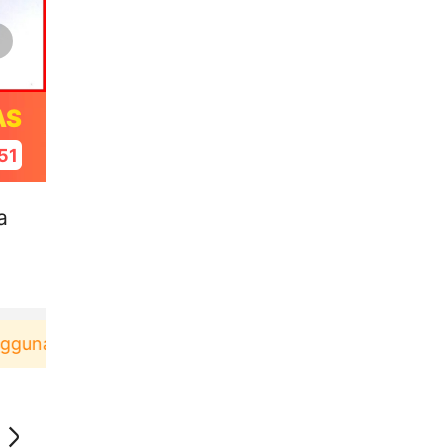
AS
50
a
 baru berbelanja di aplikasi Akulaku bisa dapat vo