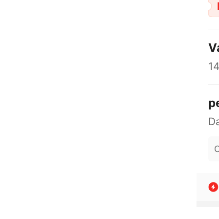
V
14
p
O