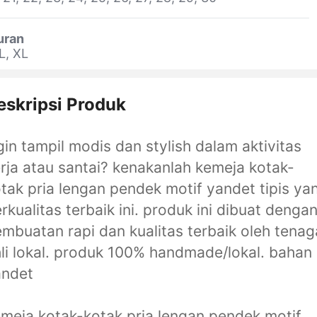
uran
L, XL
eskripsi Produk
in tampil modis dan stylish dalam aktivitas
rja atau santai? kenakanlah kemeja kotak-
tak pria lengan pendek motif yandet tipis ya
rkualitas terbaik ini. produk ini dibuat denga
mbuatan rapi dan kualitas terbaik oleh tenag
li lokal. produk 100% handmade/lokal. bahan
andet
meja kotak-kotak pria lengan pendek motif