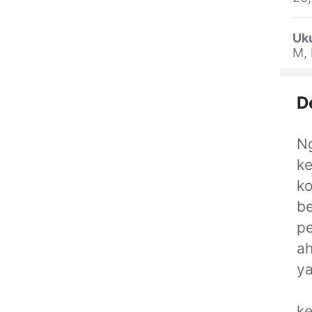
Uk
M, 
D
Ng
ke
ko
be
pe
ah
y
ke