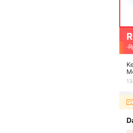
R
R
Ke
Mo
13
na baru berbelanja di aplikasi Akulaku bisa dapat v
D