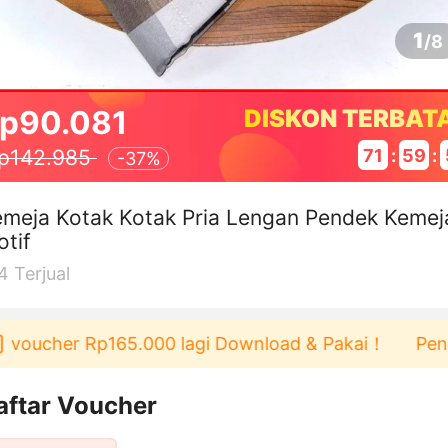
1
/
8
p90.081
DISKON TERBAT
71
:
59
:
p142.985
-
37%
meja Kotak Kotak Pria Lengan Pendek Kemej
tif
4
Terjual
oucher Rp165.000 lagi Download & Pakai！
Pengguna
aftar Voucher