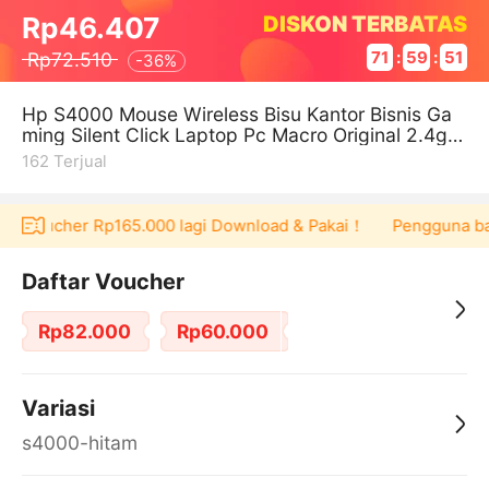
DISKON TERBATAS
Rp46.407
Rp72.510
71
:
59
:
51
-
36%
Hp S4000 Mouse Wireless Bisu Kantor Bisnis Ga
ming Silent Click Laptop Pc Macro Original 2.4g 1
600dpi Dengan Receiver-usb
162
Terjual
pat voucher Rp165.000 lagi Download & Pakai！
Pengguna baru
Daftar Voucher
Rp82.000
Rp60.000
Variasi
s4000-hitam