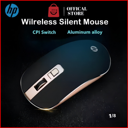
1
/
8