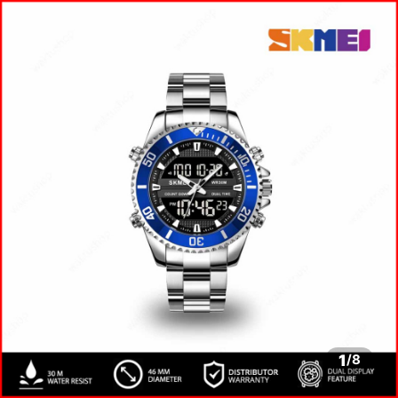
1
/
8