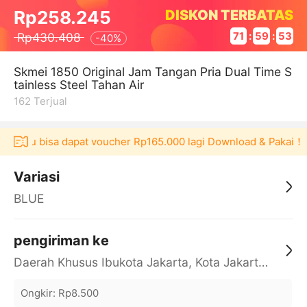
DISKON TERBATAS
Rp258.245
Rp430.408
71
:
59
:
53
-
40%
Skmei 1850 Original Jam Tangan Pria Dual Time S
tainless Steel Tahan Air
162
Terjual
Akulaku bisa dapat voucher Rp165.000 lagi Download & Pakai！
Variasi
BLUE
pengiriman ke
Daerah Khusus Ibukota Jakarta, Kota Jakarta Barat, Cengkareng, yy
Ongkir
:
Rp8.500