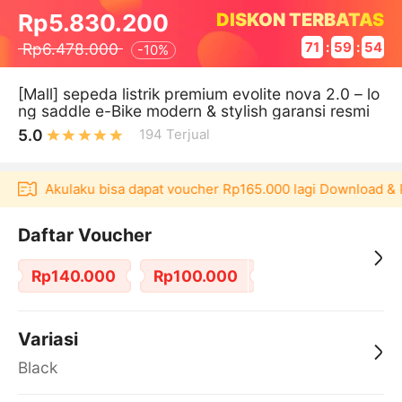
DISKON TERBATAS
Rp5.830.200
Rp6.478.000
71
:
59
:
54
-
10%
[Mall] sepeda listrik premium evolite nova 2.0 – lo
ng saddle e-Bike modern & stylish garansi resmi
5.0
194
Terjual
ikasi Akulaku bisa dapat voucher Rp165.000 lagi Download & P
Daftar Voucher
Rp140.000
Rp100.000
Variasi
Black