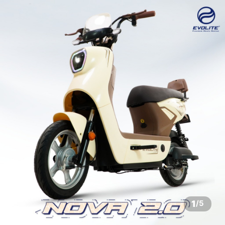
1
/
5