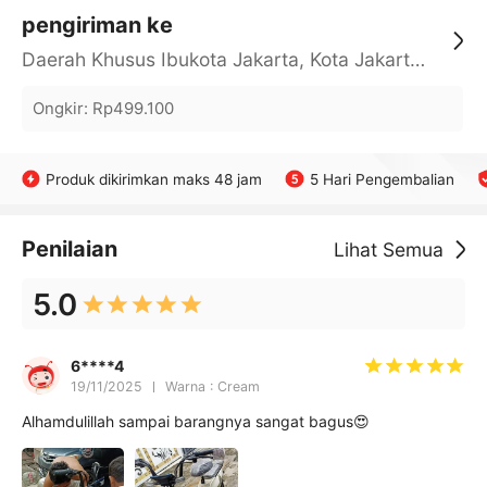
pengiriman ke
Daerah Khusus Ibukota Jakarta, Kota Jakarta Barat, Cengkareng, yy
Ongkir
:
Rp499.100
Produk dikirimkan maks 48 jam
5 Hari Pengembalian
Penilaian
Lihat Semua
5.0
6****4
19/11/2025
Warna : Cream
Alhamdulillah sampai barangnya sangat bagus😍