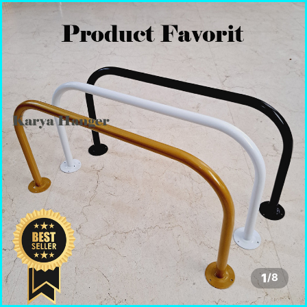
1
/
8