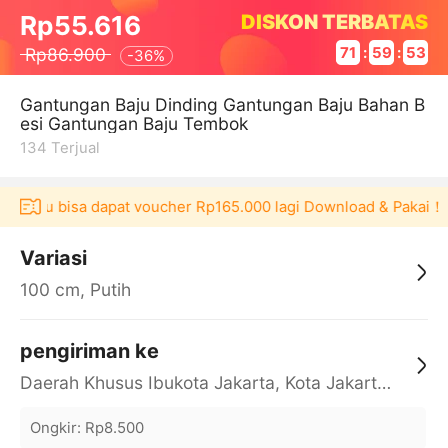
DISKON TERBATAS
Rp55.616
Rp86.900
71
:
59
:
52
-
36%
Gantungan Baju Dinding Gantungan Baju Bahan B
esi Gantungan Baju Tembok
134
Terjual
Akulaku bisa dapat voucher Rp165.000 lagi Download & Pakai！
Variasi
100 cm, Putih
pengiriman ke
Daerah Khusus Ibukota Jakarta, Kota Jakarta Barat, Cengkareng, yy
Ongkir
:
Rp8.500